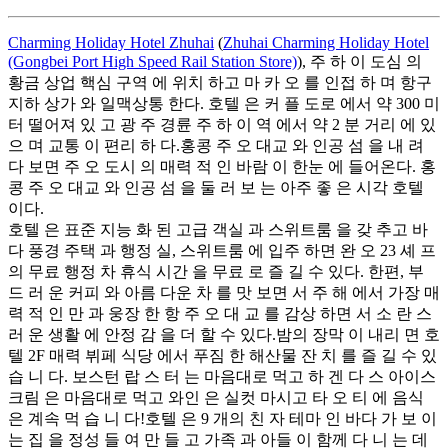
Charming Holiday Hotel Zhuhai
(
Zhuhai Charming Holiday Hotel
(Gongbei Port High Speed Rail Station Store)
), 주 하 이 도심 의
황금 상업 핵심 구역 에 위치 하고 마 카 오 를 인접 하 며 항구
지하 상가 와 일맥상통 한다. 호텔 은 커 플 도로 에서 약 300 미
터 떨어져 있 고 광 주 경륜 주 하 이 역 에서 약 2 분 거리 에 있
으 며 교통 이 편리 하 다.홍콩 주 오 대교 와 인공 섬 을 내 려
다 보면 주 오 도시 의 매력 적 인 바람 이 한눈 에 들어온다. 홍
콩 주 오 대교 와 인공 섬 을 둘 러 보 는 아주 좋 은 시각 호텔
이다.
호텔 은 표준 지능 화 된 고급 객실 과 스위트룸 을 갖 추고 바
다 풍경 주택 과 행정 실, 스위트룸 에 입주 하면 완 오 23 셰 프
의 무료 행정 차 휴식 시간 을 무료 로 즐 길 수 있다. 한편, 부
드 러 운 커피 와 아름 다운 차 를 맛 보면 서 주 해 에서 가장 매
력 적 인 만 과 웅장 한 항 주 오 대 교 를 감상 하면 서 소 란 스
러 운 생활 에 안정 감 을 더 할 수 있다.밤의 장막 이 내리 면 호
텔 2F 매력 뷔페 식당 에서 푸짐 한 해산물 잔 치 를 즐 길 수 있
습 니 다. 보스턴 랍 스 터 는 마음대로 먹고 하 겐 다 스 아이스
크림 은 마음대로 먹고 와인 은 실컷 마시고 타 오 티 에 음식
은 계속 먹 습 니 다!호텔 은 9 개의 친 자 테마 인 바다 가 보 이
는 집 을 정성 들 여 만 들 고 가족 과 아들 이 함께 다 니 는 데