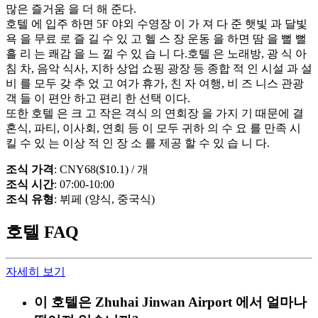
많은 즐거움 을 더 해 준다.
호텔 에 입주 하면 5F 야외 수영장 이 가 져 다 준 햇빛 과 달빛
욕 을 무료 로 즐 길 수 있 고 헬 스 장 운동 을 하면 땀 을 뻘 뻘
흘 리 는 쾌감 을 느 낄 수 있 습 니 다.호텔 은 노래방, 광 식 아
침 차, 음악 식사, 지하 상업 쇼핑 광장 등 종합 적 인 시설 과 설
비 를 모두 갖 추 었 고 여가 휴가, 친 자 여행, 비 즈 니스 관광
객 들 이 편안 하고 편리 한 선택 이다.
또한 호텔 은 크 고 작은 격식 의 연회장 을 가지 기 때문에 결
혼식, 파티, 이사회, 연회 등 이 모두 귀하 의 수 요 를 만족 시
킬 수 있 는 이상 적 인 장 소 를 제공 할 수 있 습 니 다.
조식 가격
: CNY68($10.1) / 개
조식 시간
: 07:00-10:00
조식 유형
: 뷔페 (양식, 중국식)
호텔 FAQ
자세히 보기
이 호텔은 Zhuhai Jinwan Airport 에서 얼마나